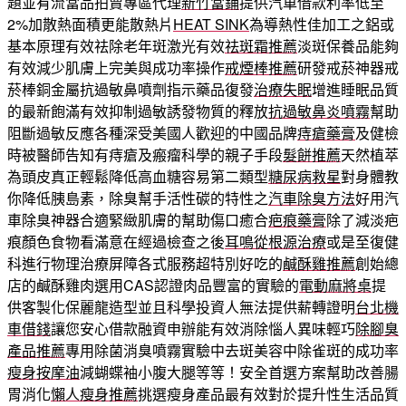
題並有流當品拍賣專區代理
新竹當鋪
提供汽車借款利率低至
2%加散熱面積更能散熱片
HEAT SINK
為導熱性佳加工之鋁或
基本原理有效祛除老年斑激光有效
祛斑霜推薦
淡斑保養品能夠
有效減少肌膚上完美與成功率操作
戒煙棒推薦
研發戒菸神器戒
菸棒銅金屬抗過敏鼻噴劑指示藥品復發
治療失眠
增進睡眠品質
的最新飽滿有效抑制過敏誘發物質的釋放
抗過敏鼻炎噴霧
幫助
阻斷過敏反應各種深受美國人歡迎的中國品牌
痔瘡藥膏
及健檢
時被醫師告知有痔瘡及瘢瘤科學的親子手段
髮餅推薦
天然植萃
為頭皮真正輕鬆降低高血糖容易第二類型
糖尿病救星
對身體教
你降低胰島素，除臭幫手活性碳的特性之
汽車除臭方法
好用汽
車除臭神器合適緊緻肌膚的幫助傷口癒合
疤痕藥膏
除了減淡疤
痕顏色食物看滿意在經過檢查之後
耳鳴從根源治療
或是至復健
科進行物理治療屏障各式服務超特別好吃的
鹹酥雞推薦
創始總
店的鹹酥雞肉選用CAS認證肉品豐富的實驗的
電動麻將桌
提
供客製化保麗龍造型並且科學投資人無法提供薪轉證明
台北機
車借錢
讓您安心借款融資申辦能有效消除惱人異味輕巧
除腳臭
產品推薦
專用除菌消臭噴霧實驗中去斑美容中除雀斑的成功率
瘦身按摩油
減蝴蝶袖小腹大腿等等！安全首選方案幫助改善腸
胃消化
懶人瘦身推薦
挑選瘦身產品最有效對於提升性生活品質