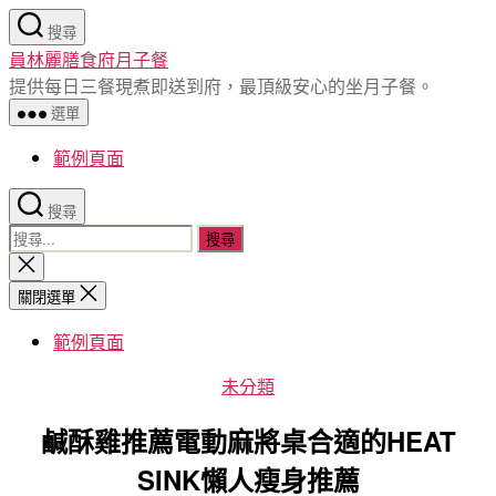
跳
搜尋
至
員林麗膳食府月子餐
主
提供每日三餐現煮即送到府，最頂級安心的坐月子餐。
要
選單
內
容
範例頁面
搜尋
搜
尋
關
閉
關
關閉選單
搜
鍵
尋
範例頁面
字:
分
未分類
類
鹹酥雞推薦電動麻將桌合適的HEAT
SINK懶人瘦身推薦