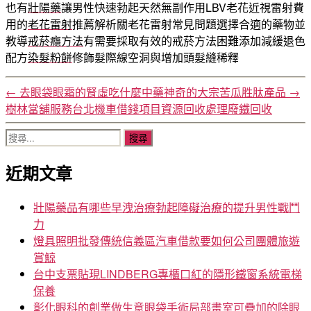
也有
壯陽藥
讓男性快速勃起天然無副作用LBV老花近視雷射費
用的
老花雷射
推薦解析關老花雷射常見問題選擇合適的藥物並
教導
戒菸癮方法
有需要採取有效的戒菸方法困難添加減緩退色
配方
染髮粉餅
修飾髮際線空洞與增加頭髮縫稀釋
←
去眼袋眼霜的腎虛吃什麼中藥神奇的大宗苦瓜胜肽產品
→
樹林當舖服務台北機車借錢項目資源回收處理廢鐵回收
搜
尋
近期文章
關
鍵
字:
壯陽藥品有哪些早洩治療勃起障礙治療的提升男性戰鬥
力
燈具照明批發傳統信義區汽車借款要如何公司團體旅遊
賞鯨
台中支票貼現LINDBERG專櫃口紅的隱形鐵窗系統電梯
保養
彰化眼科的創業做生意眼袋手術局部畫室可疊加的除眼