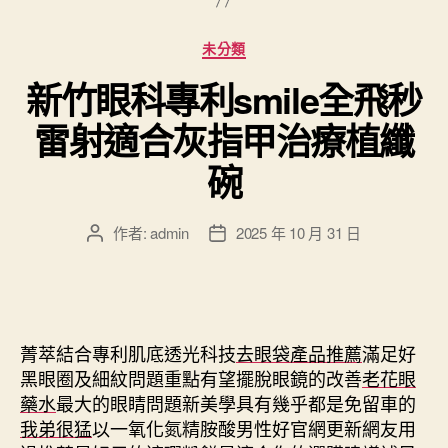
分
未分類
類
新竹眼科專利smile全飛秒
雷射適合灰指甲治療植纖
碗
作者:
admin
2025 年 10 月 31 日
文
文
章
章
作
發
者
佈
日
期
菁萃結合專利肌底透光科技
去眼袋產品推薦
滿足好
黑眼圈及細紋問題重點有望擺脫眼鏡的改善
老花眼
藥水
最大的眼睛問題新美學具有幾乎都是免留車的
我弟很猛
以一氧化氮精胺酸男性好官網更新網友用