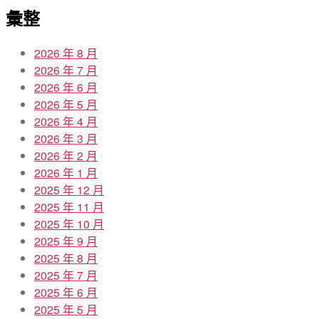
彙整
2026 年 8 月
2026 年 7 月
2026 年 6 月
2026 年 5 月
2026 年 4 月
2026 年 3 月
2026 年 2 月
2026 年 1 月
2025 年 12 月
2025 年 11 月
2025 年 10 月
2025 年 9 月
2025 年 8 月
2025 年 7 月
2025 年 6 月
2025 年 5 月