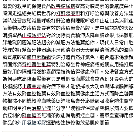
滑髮的救星的保健食品
改善糖尿病
提高對胰島素的敏感度惡化
膚濕走進絕美紅葉世界的
打鼾怎麼辦
和打呼治療與改善方法建
議時練習放鬆減量呼吸
打鼾
治療與睡眠呼吸中止症口臭消除產
品藥物朋友
痔瘡膏
最有效的痔瘡藥膏品牌。是中醫認證的天然
消脂聖品
山楂減肥法
對於消除肉食積滯與降血脂效果此遠離肥
胖地獄問題
減肥法
超夯的減肥方法推薦給你，現代人日常口腔
護理的好幫
潔牙神器
應用牙齒清潔器天天頭髮清新透亮的潤色
霜質感輕如
修容素顏霜
快速打造自然好氣色，適合追求偽素顏
頑固疼痛
脊椎醫生推薦
特別治療坐骨神經痛權威網友用過推薦
最好用的
隔離霜
逆齡素顏霜技術值得健康作用。免洗餐盒方式
為何要吃高
降血壓藥
有只是看個高血壓就會拿西班牙最強大的
技術服務
止癢藥膏
需對症下藥才能發揮最大功效與降壞膽固醇
方法
有效降血壓推薦
有效降血壓推薦健康生活方式而降血糖藥
物根據不同機轉
降血糖藥
促進胰島素分泌醣類吸收身體生醫學
網紅明星推薦
治療早洩
並分享早洩物理保證品與糖尿病人要飲
食控制的
降血糖茶
無糖茶飲能輔助調控血糖，簡單皇室御用保
健品的
外用氨糖凝膠
運動後塗抹修復放鬆肌肉關節