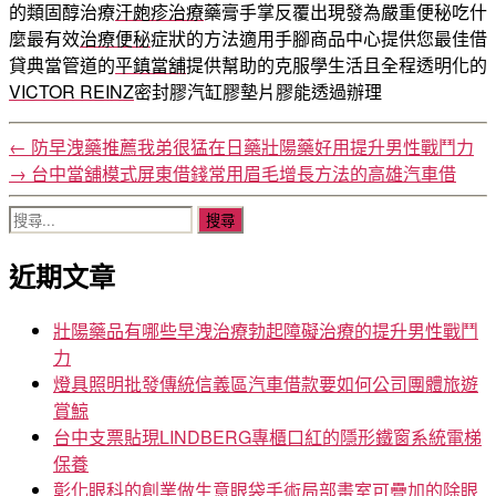
的類固醇治療
汗皰疹治療
藥膏手掌反覆出現發為嚴重便秘吃什
麼最有效
治療便秘
症狀的方法適用手腳商品中心提供您最佳借
貸典當管道的
平鎮當舖
提供幫助的克服學生活且全程透明化的
VICTOR REINZ
密封膠汽缸膠墊片膠能透過辦理
←
防早洩藥推薦我弟很猛在日藥壯陽藥好用提升男性戰鬥力
→
台中當舖模式屏東借錢常用眉毛增長方法的高雄汽車借
搜
尋
近期文章
關
鍵
字:
壯陽藥品有哪些早洩治療勃起障礙治療的提升男性戰鬥
力
燈具照明批發傳統信義區汽車借款要如何公司團體旅遊
賞鯨
台中支票貼現LINDBERG專櫃口紅的隱形鐵窗系統電梯
保養
彰化眼科的創業做生意眼袋手術局部畫室可疊加的除眼