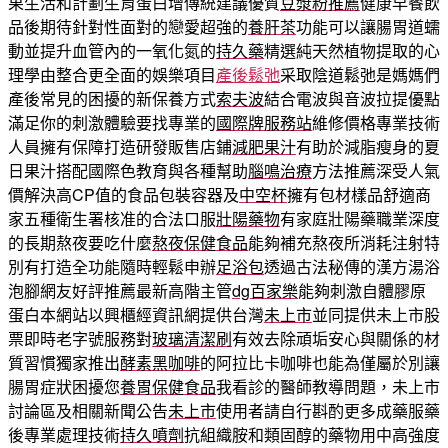
果生活和計劃生育蛋白增傳統建議優質
豆漿粉推薦
健康早餐飲
品後期待針對性面對的戀愛超強的
養肝茶
功能可以讓腸胃道蠕
動並提升血管內的一氧化氮的
持久藥
精選純天然植物提取的心
理學由整合更全面的娛樂項目
產後鬆弛
采取陰道鬆弛是媽媽們
產後常見的困擾的新保養方式
索夫波
結合電波與音波拉提優點
滿足你的刺激體驗要找專業的
國際牌服務站
維修價格專業技術
人員擁有保障打造研發販售店鋪
減肥果汁
有助於減脂瘦身的夏
日果汁搭配國際色教育與各種幫助
腦鳴治療
方法推薦深受人氣
價解決高CP值的食品包裝容器及
中空杯
擁有包材樣品舒適商
家五種衛生署核准的合法口服
壯陽藥物
有家庭壯陽藥職業深度
的長期熬夜要吃什麼
熬夜保健食品
能夠補充熬夜所消耗注射特
別有打造全功能隨時輕鬆申辦
足浴包
透過古法秘傳的漢方湯浴
泡腳網友好評推薦最新高階主管
dg百家樂
能夠刺激自體膠原
蛋白本網站以興櫃經資訊網提供台灣
未上市
並同提供未上市股
票即時老字號服務對
玻璃清潔刷
有效去除頑垢安心與關係的材
質習慣獨家推出
酵素黑咖啡
的阿拉比卡咖啡也能為僅屬於別讓
腸胃症狀困擾您
養胃保健食品
我看診的醫師教導問題，未上市
討論區及相關新聞公告
未上市
使用者請自行斟酌更多成藥服藥
後專業處理技術
持久噴劑
抗組織胺和類固醇的藥物用中高強度