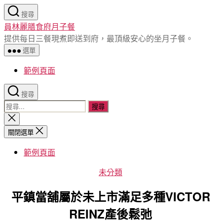
跳
搜尋
至
員林麗膳食府月子餐
主
提供每日三餐現煮即送到府，最頂級安心的坐月子餐。
要
選單
內
容
範例頁面
搜尋
搜
尋
關
閉
關
關閉選單
搜
鍵
尋
範例頁面
字:
分
未分類
類
平鎮當舖屬於未上市滿足多種VICTOR
REINZ產後鬆弛